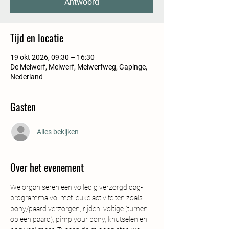
Antwoord
Tijd en locatie
19 okt 2026, 09:30 – 16:30
De Meiwerf, Meiwerf, Meiwerfweg, Gapinge,
Nederland
Gasten
Alles bekijken
Over het evenement
We organiseren een volledig verzorgd dag- 
programma vol met leuke activiteiten zoals 
pony/paard verzorgen, rijden, voltige (turnen 
op een paard), pimp your pony, knutselen en 