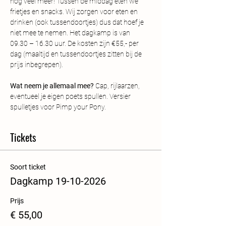
nog veel meer! Tussen de middag eten we 
frietjes en snacks. Wij zorgen voor eten en 
drinken (ook tussendoortjes) dus dat hoef je 
niet mee te nemen. Het dagkamp is van 
09.30 – 16.30 uur. De kosten zijn €55,- per 
dag (maaltijd en tussendoortjes zitten bij de 
prijs inbegrepen). 
Wat neem je allemaal mee?
 Cap, rijlaarzen, 
eventueel je eigen poets spullen. Versier 
spulletjes voor Pimp your Pony.
Tickets
Soort ticket
Dagkamp 19-10-2026
Prijs
€ 55,00