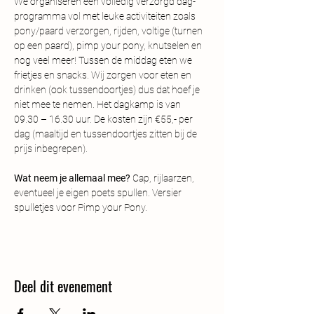
We organiseren een volledig verzorgd dag- 
programma vol met leuke activiteiten zoals 
pony/paard verzorgen, rijden, voltige (turnen 
op een paard), pimp your pony, knutselen en 
nog veel meer! Tussen de middag eten we 
frietjes en snacks. Wij zorgen voor eten en 
drinken (ook tussendoortjes) dus dat hoef je 
niet mee te nemen. Het dagkamp is van 
09.30 – 16.30 uur. De kosten zijn €55,- per 
dag (maaltijd en tussendoortjes zitten bij de 
prijs inbegrepen). 
Wat neem je allemaal mee?
 Cap, rijlaarzen, 
eventueel je eigen poets spullen. Versier 
spulletjes voor Pimp your Pony.
Deel dit evenement