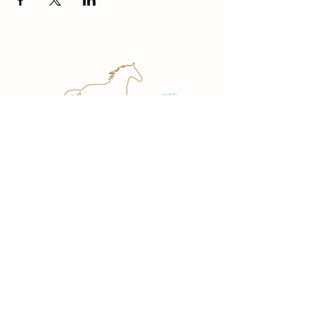
Contact
Meiwerfweg 14
4352 SC Gapinge
info@demeiwerf.nl
T:
06-27150580
Diensten
Paardrijles