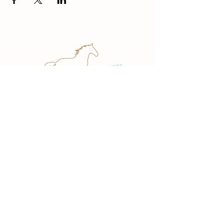
Contact
Meiwerfweg 14
4352 SC Gapinge
info@demeiwerf.nl
T:
06-27150580
Diensten
Paardrijles