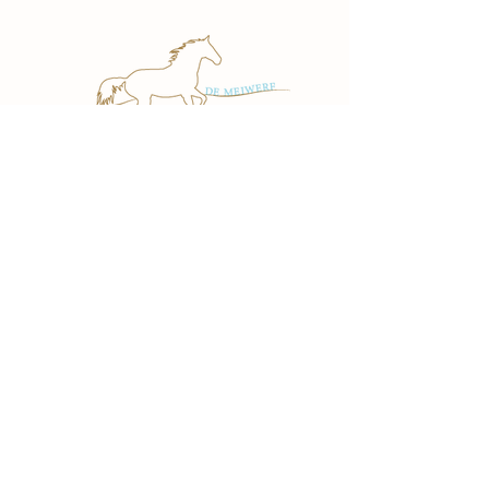
Contact
Meiwerfweg 14
4352 SC Gapinge
info@demeiwerf.nl
T:
06-27150580
Diensten
Paardrijles
Ponykamp
Kinderfeestjes