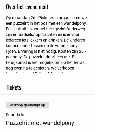
Over het evenement
Op maandag 2de Pinksteren organiseren we
een puzzelrit in het bos met een wandelpony.
Een leuk uitje voor het hele gezin! Onderweg
zijn er raadsels/ opdrachten en is er voor
iedereen iets lekkers en drinken. De kinderen
kunnen ondertussen op de wandelpony
rijden. Ervaring is niet nodig. Kosten zijn 20,-
per pony. De puzzelrit duurt een uur. Bij
terugkomst is het mogelijk om op het terras
nog even na te genieten. We verkopen
broodjes kroket/frikandel/hamburger,
koffie/thee/fris en anders lekkers.
Nog vragen? Bel gerust! 06-27150580.
Tickets
Verkoop geëindigd op
Soort ticket
Puzzelrit met wandelpony