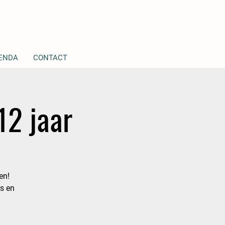
ENDA
CONTACT
12 jaar
en!
ks en