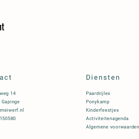
nt
act
Diensten
weg 14
Paardrijles
 Gapinge
Ponykamp
meiwerf.nl
Kinderfeestjes
7150580
Activiteitenagenda
Algemene voorwaarde