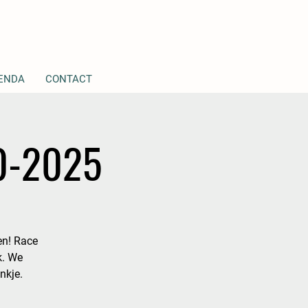
ENDA
CONTACT
0-2025
ren! Race
k. We