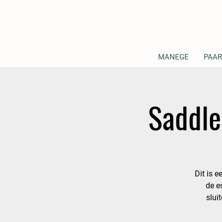
MANEGE
PAAR
Saddl
Dit is e
de e