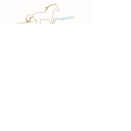
Contact
Meiwerfweg 14
4352 SC Gapinge
info@demeiwerf.nl
T:
06-27150580
Diensten
Paardrijles
Ponykamp
Kinderfeestjes
Activiteitenagenda