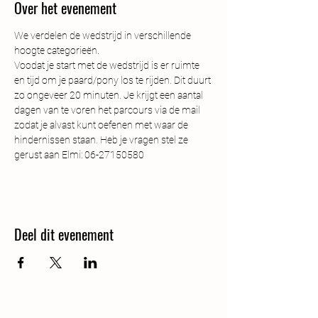
Over het evenement
We verdelen de wedstrijd in verschillende 
hoogte categorieën.
Voodat je start met de wedstrijd is er ruimte 
en tijd om je paard/pony los te rijden. Dit duurt 
zo ongeveer 20 minuten. Je krijgt een aantal 
dagen van te voren het parcours via de mail 
zodat je alvast kunt oefenen met waar de 
hindernissen staan. Heb je vragen stel ze 
gerust aan Elmi: 06-27150580
Deel dit evenement