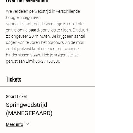
We verdelen de wedstrijd in verschillende 
hoogte categorieën.
Voodat je start met de wedstrijd is er ruimte 
en tijd om je paard/pony los te rijden. Dit duurt 
zo ongeveer 20 minuten. Je krijgt een aantal 
dagen van te voren het parcours via de mail 
zodat je alvast kunt oefenen met waar de 
hindernissen staan. Heb je vragen stel ze 
gerust aan Elmi: 06-27150580
Tickets
Soort ticket
Springwedstrijd
(MANEGEPAARD)
Meer info