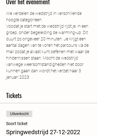
Over het evenement
We verdelen de wedstrijd in verschillende 
hoogte categorieen.
Voodat je start met de wedstrijd rijdt je, in een 
groep, onder begeleiding de warming-up. Dit 
duurt zo ongeveer 20 minuten. Je krijgt een 
aantal dagen van te voren het parcours via de 
mail zodat je alvast kunt oefenen met waar de 
hindernissen staan. Mocht de wedstrijd 
vanwege weersomstandigheden niet door 
kunnen gaan dan wordt het verzet naar 3 
januari 2023.
Tickets
Uitverkocht
Soort ticket
Springwedstrijd 27-12-2022