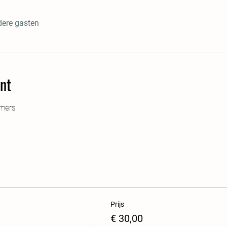
dere gasten
nt
emers
Prijs
€ 30,00